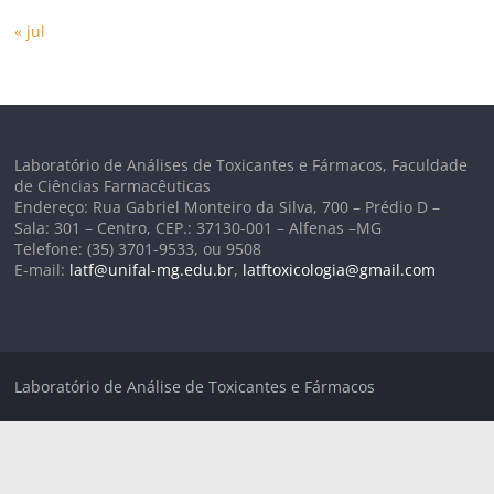
« jul
Laboratório de Análises de Toxicantes e Fármacos, Faculdade
de Ciências Farmacêuticas
Endereço: Rua Gabriel Monteiro da Silva, 700 – Prédio D –
Sala: 301 – Centro, CEP.: 37130-001 – Alfenas –MG
Telefone: (35) 3701-9533, ou 9508
E-mail:
latf@unifal-mg.edu.br
,
latftoxicologia@gmail.com
Laboratório de Análise de Toxicantes e Fármacos