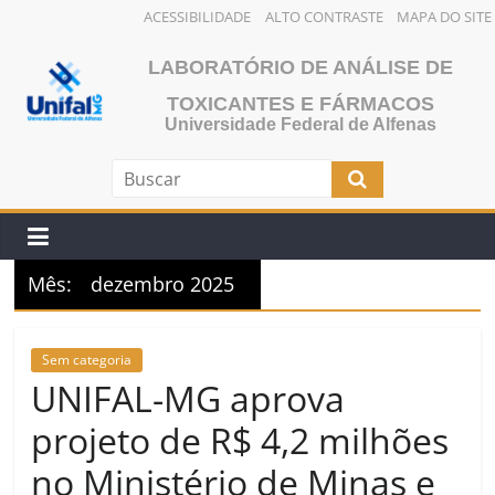
ACESSIBILIDADE
ALTO CONTRASTE
MAPA DO SITE
Pular
LABORATÓRIO DE ANÁLISE DE
para
o
TOXICANTES E FÁRMACOS
Universidade Federal de Alfenas
conteúdo
Mês:
dezembro 2025
Sem categoria
UNIFAL-MG aprova
projeto de R$ 4,2 milhões
no Ministério de Minas e