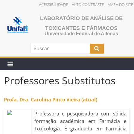
ACESSIBILIDADE
ALTO CONTRASTE
MAPA DO SITE
Pular
LABORATÓRIO DE ANÁLISE DE
para
o
TOXICANTES E FÁRMACOS
Universidade Federal de Alfenas
conteúdo
Professores Substitutos
Profa. Dra. Carolina Pinto Vieira (atual)
Professora e pesquisadora com sólida
formação acadêmica em Farmácia e
Toxicologia. É graduada em Farmácia