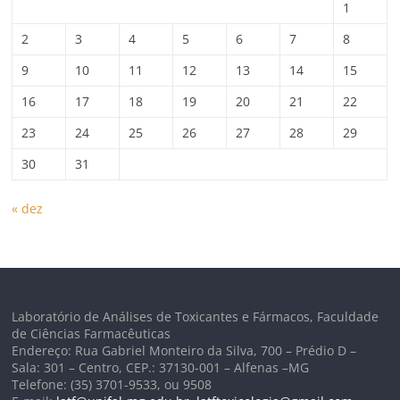
1
2
3
4
5
6
7
8
9
10
11
12
13
14
15
16
17
18
19
20
21
22
23
24
25
26
27
28
29
30
31
« dez
Laboratório de Análises de Toxicantes e Fármacos, Faculdade
de Ciências Farmacêuticas
Endereço: Rua Gabriel Monteiro da Silva, 700 – Prédio D –
Sala: 301 – Centro, CEP.: 37130-001 – Alfenas –MG
Telefone: (35) 3701-9533, ou 9508