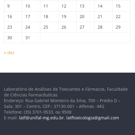
9
10
11
12
13
14
15
16
17
18
19
20
21
22
23
24
25
26
27
28
29
30
31
« dez
Laboratório de Análises de Toxicantes e Fármacos, Faculdade
de Ciências Farmacêuticas
Endereço: Rua Gabriel Monteiro da Silva, 700 – Prédio D –
Sala: 301 – Centro, CEP.: 37130-001 – Alfenas –MG
Telefone: (35) 3701-9533, ou 9508
E-mail:
latf@unifal-mg.edu.br
,
latftoxicologia@gmail.com