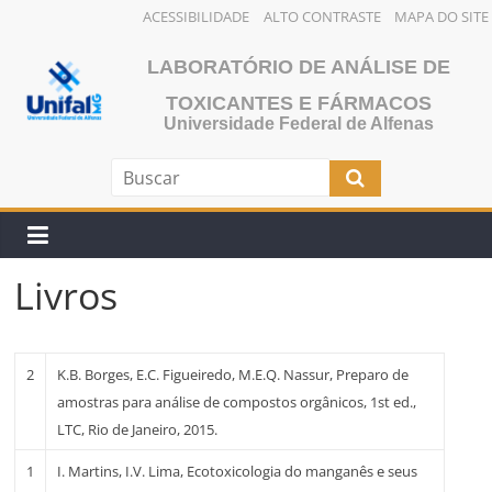
ACESSIBILIDADE
ALTO CONTRASTE
MAPA DO SITE
Pular
LABORATÓRIO DE ANÁLISE DE
para
o
TOXICANTES E FÁRMACOS
Universidade Federal de Alfenas
conteúdo
Livros
2
K.B. Borges, E.C. Figueiredo, M.E.Q. Nassur, Preparo de
amostras para análise de compostos orgânicos, 1st ed.,
LTC, Rio de Janeiro, 2015.
1
I. Martins, I.V. Lima, Ecotoxicologia do manganês e seus