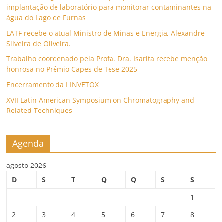
implantação de laboratório para monitorar contaminantes na
água do Lago de Furnas
LATF recebe o atual Ministro de Minas e Energia, Alexandre
Silveira de Oliveira.
Trabalho coordenado pela Profa. Dra. Isarita recebe menção
honrosa no Prêmio Capes de Tese 2025
Encerramento da I INVETOX
XVII Latin American Symposium on Chromatography and
Related Techniques
Agenda
agosto 2026
D
S
T
Q
Q
S
S
1
2
3
4
5
6
7
8