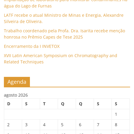
água do Lago de Furnas
LATF recebe o atual Ministro de Minas e Energia, Alexandre
Silveira de Oliveira.
Trabalho coordenado pela Profa. Dra. Isarita recebe menção
honrosa no Prêmio Capes de Tese 2025
Encerramento da I INVETOX
XVII Latin American Symposium on Chromatography and
Related Techniques
Agenda
agosto 2026
D
S
T
Q
Q
S
S
1
2
3
4
5
6
7
8