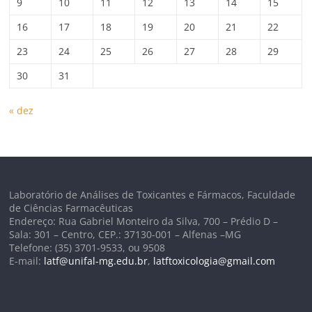
9
10
11
12
13
14
15
16
17
18
19
20
21
22
23
24
25
26
27
28
29
30
31
« dez
Laboratório de Análises de Toxicantes e Fármacos, Faculdade
de Ciências Farmacêuticas
Endereço: Rua Gabriel Monteiro da Silva, 700 – Prédio D –
Sala: 301 – Centro, CEP.: 37130-001 – Alfenas –MG
Telefone: (35) 3701-9533, ou 9508
E-mail:
latf@unifal-mg.edu.br
,
latftoxicologia@gmail.com