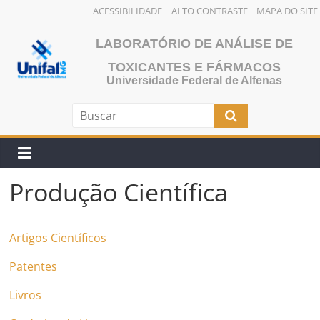
ACESSIBILIDADE
ALTO CONTRASTE
MAPA DO SITE
Pular
LABORATÓRIO DE ANÁLISE DE
para
o
TOXICANTES E FÁRMACOS
Universidade Federal de Alfenas
conteúdo
Produção Científica
Artigos Científicos
Patentes
Livros