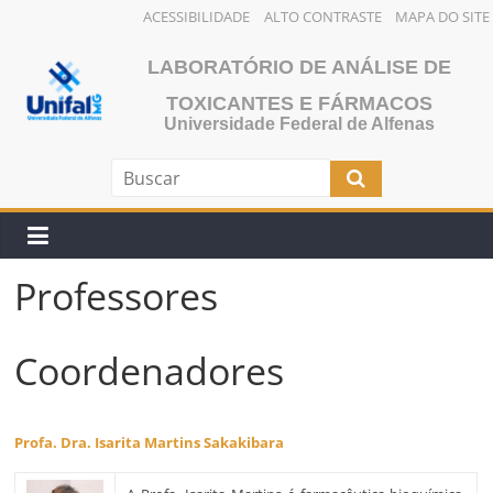
ACESSIBILIDADE
ALTO CONTRASTE
MAPA DO SITE
Pular
LABORATÓRIO DE ANÁLISE DE
para
o
TOXICANTES E FÁRMACOS
Universidade Federal de Alfenas
conteúdo
Professores
Coordenadores
Profa. Dra. Isarita Martins Sakakibara