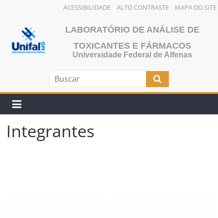
ACESSIBILIDADE
ALTO CONTRASTE
MAPA DO SITE
Pular
LABORATÓRIO DE ANÁLISE DE
para
o
TOXICANTES E FÁRMACOS
Universidade Federal de Alfenas
conteúdo
Integrantes