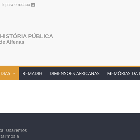
Ir para o rodapé
4
HISTÓRIA PÚBLICA
de Alfenas
ÍDIAS
REMADIH
DIMENSÕES AFRICANAS
MEMÓRIAS DA 
lica. Usaremos
ctarmos a