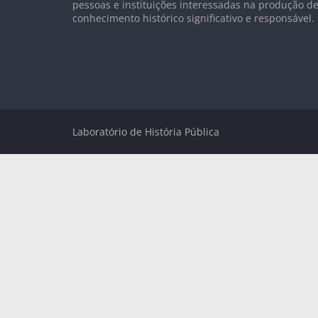
pessoas e instituições interessadas na produção d
conhecimento histórico significativo e responsável.
Laboratório de História Pública