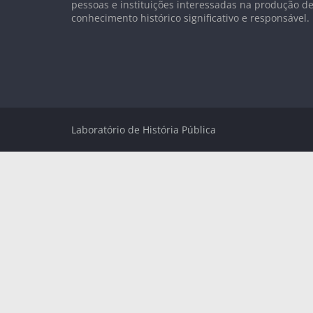
pessoas e instituições interessadas na produção d
conhecimento histórico significativo e responsável.
Laboratório de História Pública