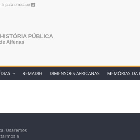
Ir para o rodapé
4
HISTÓRIA PÚBLICA
de Alfenas
ÍDIAS
REMADIH
DIMENSÕES AFRICANAS
MEMÓRIAS DA 
lica. Usaremos
ctarmos a