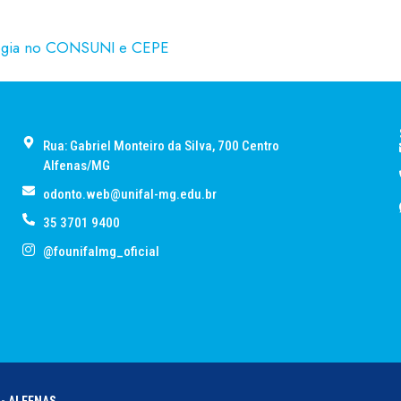
ologia no CONSUNI e CEPE
Rua: Gabriel Monteiro da Silva, 700 Centro
Alfenas/MG
odonto.web@unifal-mg.edu.br
35 3701 9400
@founifalmg_oficial