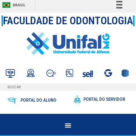
BRASIL
Simplifique!
FACULDADE DE ODONTOLOGIA
Comunica BR
Participe
Acesso à informação
Legislação
Canais
PORTAL DO SERVIDOR
PORTAL DO ALUNO