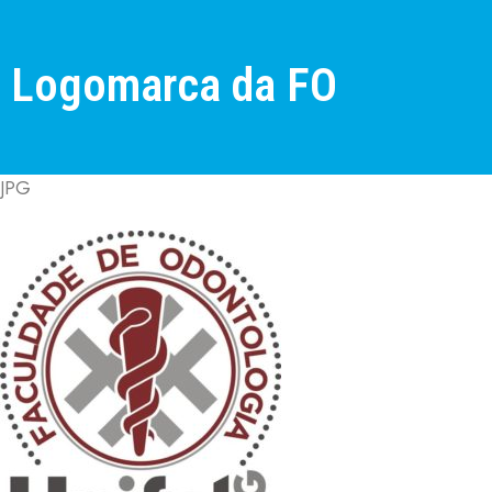
Logomarca da FO
JPG