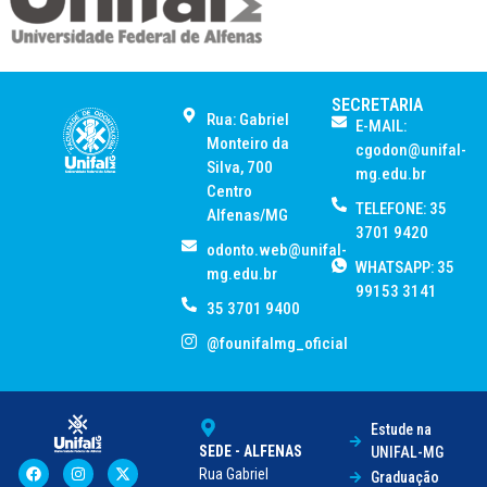
SECRETARIA
Rua: Gabriel
E-MAIL:
Monteiro da
cgodon@unifal-
Silva, 700
mg.edu.br
Centro
TELEFONE: 35
Alfenas/MG
3701 9420
odonto.web@unifal-
WHATSAPP: 35
mg.edu.br
99153 3141
35 3701 9400
@founifalmg_oficial
Estude na
SEDE - ALFENAS
UNIFAL-MG
Rua Gabriel
Graduação