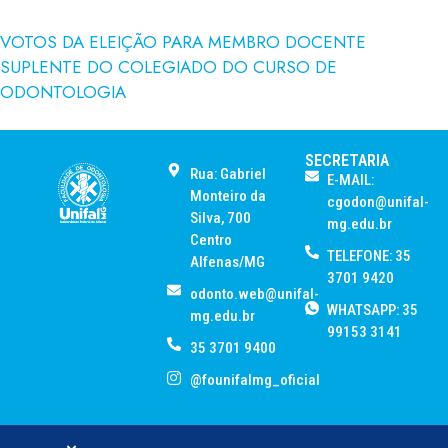
VOTOS DA ELEIÇÃO PARA MEMBRO DOCENTE
SUPLENTE DO COLEGIADO DO CURSO DE
ODONTOLOGIA
SECRETARIA
Rua: Gabriel
E-MAIL:
Monteiro da
cgodon@unifal-
Silva, 700
mg.edu.br
Centro
TELEFONE: 35
Alfenas/MG
3701 9420
odonto.web@unifal-
WHATSAPP: 35
mg.edu.br
99153 3141
35 3701 9400
@founifalmg_oficial