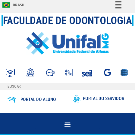
BRASIL
Simplifique!
FACULDADE DE ODONTOLOGIA
Comunica BR
Participe
Acesso à informação
Legislação
Canais
PORTAL DO SERVIDOR
PORTAL DO ALUNO