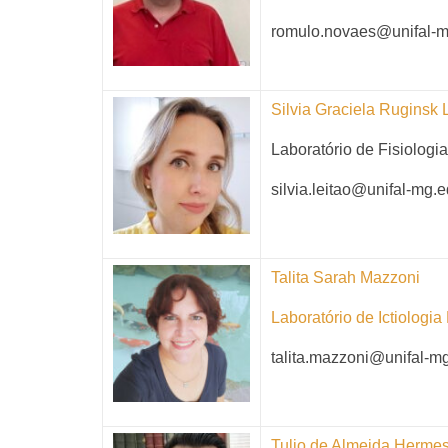
romulo.novaes@unifal-m
Silvia Graciela Ruginsk 
Laboratório de Fisiologia
silvia.leitao@unifal-mg.e
Talita Sarah Mazzoni
Laboratório de Ictiologia
talita.mazzoni@unifal-m
Tulio de Almeida Herme