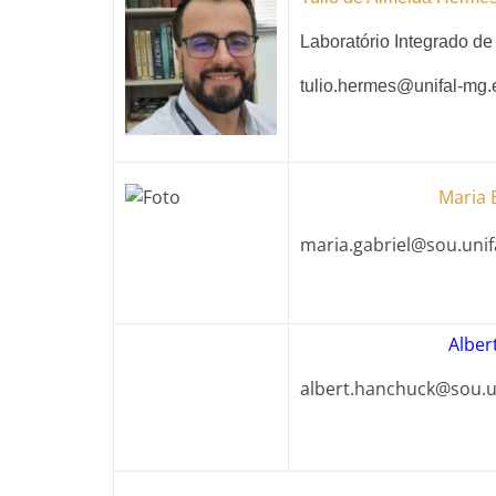
Laboratório Integrado de
tulio.hermes@unifal-mg.
Maria 
maria.gabriel@sou.unif
Alber
albert.hanchuck@sou.u