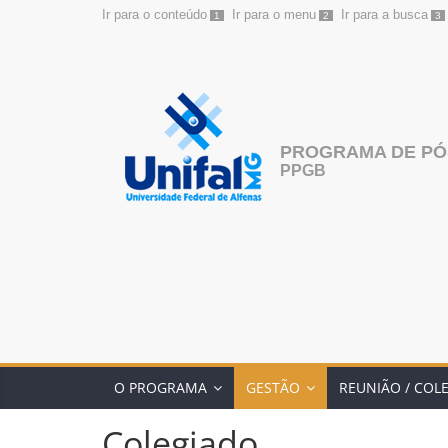
Ir para o conteúdo
Ir para o menu
Ir para a busca
1
2
3
Pular
para
o
conteúdo
PROGRAMA DE PÓ
PPGB
O PROGRAMA
GESTÃO
REUNIÃO / COL
Colegiado