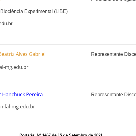
 Biociência Experimental (LIBE)
edu.br
Beatriz Alves Gabriel
Representante Disc
al-mg.edu.br
t Hanchuck Pereira
Representante Disc
nifal-mg.edu.br
Portaria: Nº 1467 de 15 de Setembro de 2021