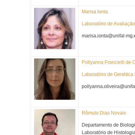
Marisa Ionta
Laboratório de Avaliação
marisa.ionta@unifal-mg.
Pollyanna Francielli de O
Laboratório de Genétic
pollyanna.oliveira@unifa
Rômulo Dias Novais
Departamento de Biologia
Laboratório de Histologi