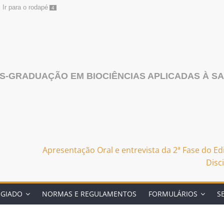
Ir para o rodapé
4
S-GRADUAÇÃO EM BIOCIÊNCIAS APLICADAS À S
Apresentação Oral e entrevista da 2ª Fase do E
Disc
EGIADO
NORMAS E REGULAMENTOS
FORMULÁRIOS
S