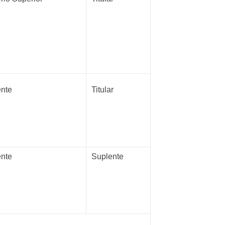
ente
Titular
ente
Suplente