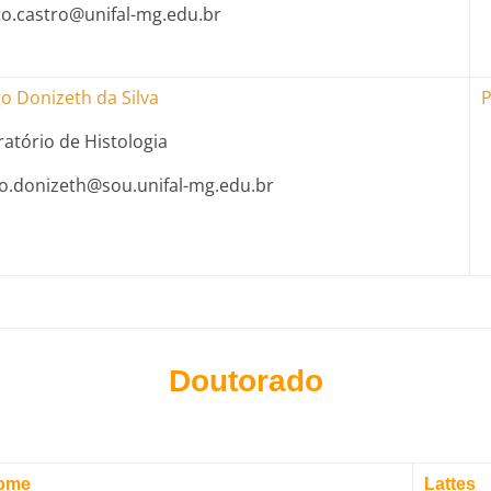
to.castro@unifal-mg.edu.br
o Donizeth da Silva
P
atório de Histologia
go.donizeth@sou.unifal-mg.edu.br
Doutorado
ome
Lattes