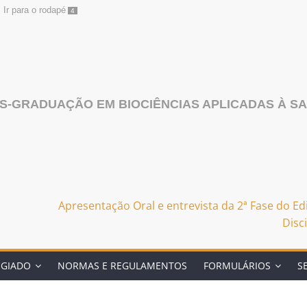
Ir para o rodapé
4
S-GRADUAÇÃO EM BIOCIÊNCIAS APLICADAS À S
Apresentação Oral e entrevista da 2ª Fase do E
Disc
EGIADO
NORMAS E REGULAMENTOS
FORMULÁRIOS
S