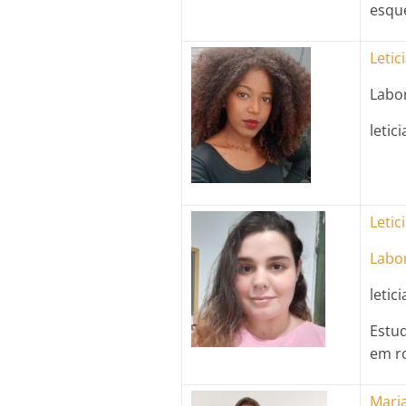
esqu
Letic
Labor
letic
Letic
Labo
letic
Estu
em r
Maria