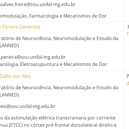
saalves.freire@sou.unifal-mg.edu.br
omodulação, Farmacologia e Mecanismos de Dor
a Pereira Generoso
P
T
ratório de Neurociência, Neuromodulação e Estudo da
(LANNED)
.pereira@sou.unifal-mg.edu.br
acologia, Eletroacupuntura e Mecanismos de Dor
Dalila dos Reis
P
d
ratório de Neurociência, Neuromodulação e Estudo da
(LANNED)
reis@sou.unifal-mg.edu.br
os da estimulação elétrica transcraniana por corrente
nua (ETCC) no córtex pré-frontal dorsolateral direito e