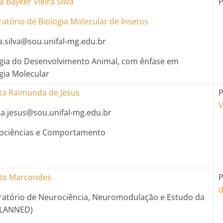
a Bayker Vieira Silva
P
atório de Biologia Molecular de Insetos
a.silva@sou.unifal-mg.edu.br
ogia do Desenvolvimento Animal, com ênfase em
gia Molecular
ta Raimunda de Jesus
P
V
ta.jesus@sou.unifal-mg.edu.br
ociências e Comportamento
to Marcondes
P
d
ratório de Neurociência, Neuromodulação e Estudo da
(LANNED)