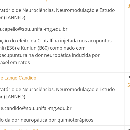
d
ratório de Neurociências, Neuromodulação e Estudo
or (LANNED)
a.capello@sou.unifal-mg.edu.br
ação do efeito da Crotalfina injetada nos acupontos
li (E36) e Kunlun (B60) combinado com
roacupuntura na dor neuropática induzida por
taxel em ratos
P
ie Lange Candido
S
ratório de Neurociências, Neuromodulação e Estudo
or (LANNED)
ie.candido@sou.unifal-mg.edu.br
do da dor neuropática por quimioterápicos