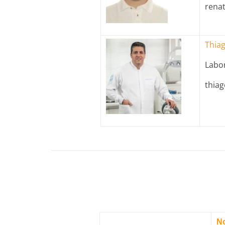
rena
Thiag
Labor
thia
N