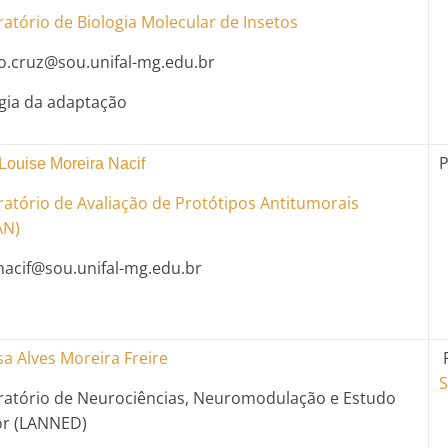
atório de Biologia Molecular de Insetos
o.cruz@sou.unifal-mg.edu.br
gia da adaptação
P
 Louise Moreira Nacif
atório de Avaliação de Protótipos Antitumorais
AN)
.nacif@sou.unifal-mg.edu.br
sa Alves Moreira Freire
P
S
ratório de Neurociências, Neuromodulação e Estudo
or (LANNED)