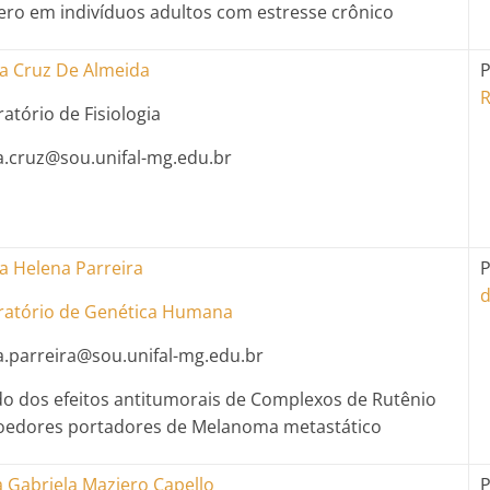
ero em indivíduos adultos com estresse crônico
ia Cruz De Almeida
P
R
atório de Fisiologia
ia.cruz@sou.unifal-mg.edu.br
ia Helena Parreira
P
d
ratório de Genética Humana
ia.parreira@sou.unifal-mg.edu.br
do dos efeitos antitumorais de Complexos de Rutênio
oedores portadores de Melanoma metastático
 Gabriela Maziero Capello
P