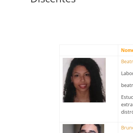
Nom
Beat
Labo
beat
Estud
extra
dist
Bruno