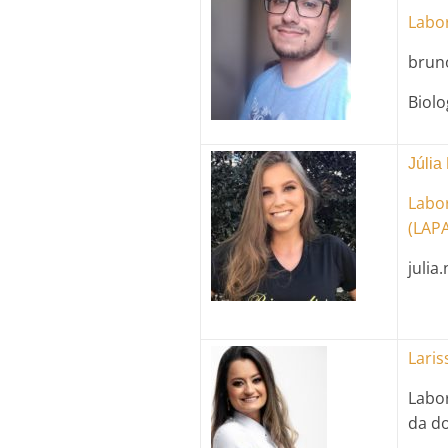
Labor
brun
Biolo
Júlia
Labor
(LAP
julia
Laris
Labo
da d