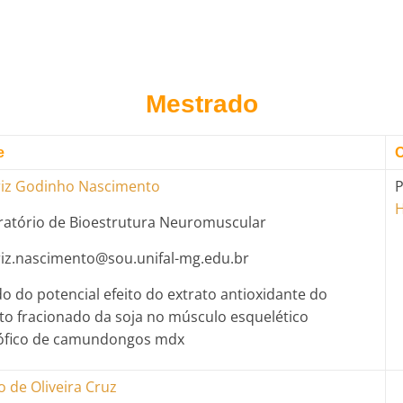
Mestrado
e
O
riz Godinho Nascimento
P
ratório de Bioestrutura Neuromuscular
riz.nascimento@sou.unifal-mg.edu.br
o do potencial efeito do extrato antioxidante do
to fracionado da soja no músculo esquelético
rófico de camundongos mdx
 de Oliveira Cruz