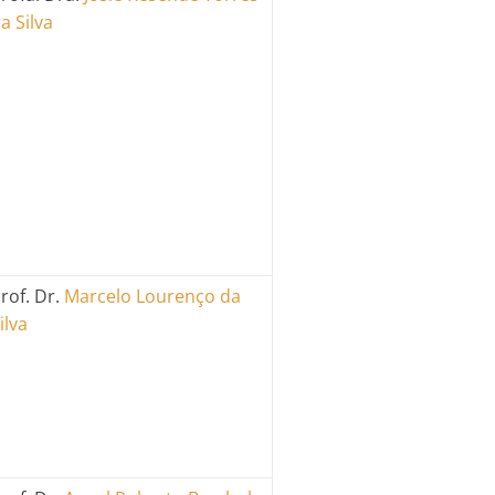
a Silva
rof. Dr.
Marcelo Lourenço da
ilva