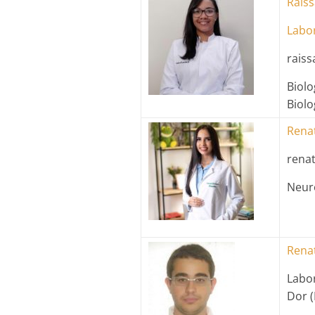
Raiss
Labor
raiss
Biol
Biolo
Rena
rena
Neur
Rena
Labo
Dor 