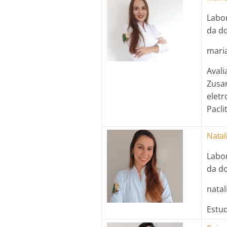
Labo
da d
mari
Avali
Zusan
elet
Pacli
Natal
Labo
da d
natal
Estu