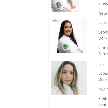
laris
Neur
Laur
Labo
Dor 
laura
Farm
Laya 
Labo
Dor 
laya.
Efeit
contí