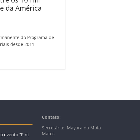
de da América
permanente do Programa de
iais desde 2011,
Contato:
Secretária: Mayara da Mota
Matos
 evento “Pint