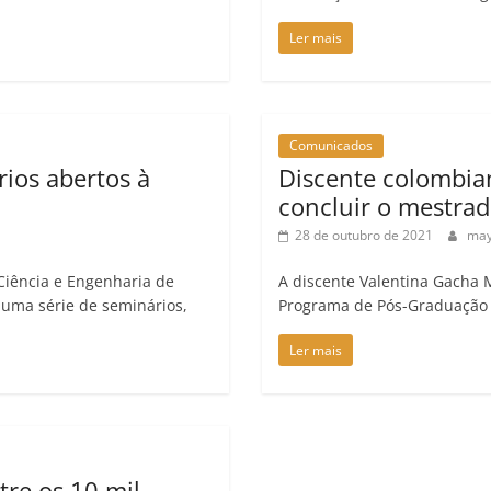
Ler mais
Comunicados
ios abertos à
Discente colombian
concluir o mestr
28 de outubro de 2021
may
iência e Engenharia de
A discente Valentina Gacha 
 uma série de seminários,
Programa de Pós-Graduação 
Ler mais
re os 10 mil