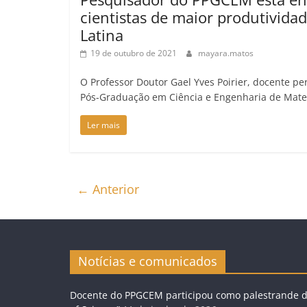
cientistas de maior produtivida
Latina
19 de outubro de 2021
mayara.matos
O Professor Doutor Gael Yves Poirier, docente 
Pós-Graduação em Ciência e Engenharia de Mater
Ler mais
← Anterior
Notícias e comunicados
Docente do PPGCEM participou como palestrande do