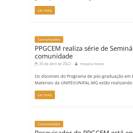
Ler mais
Comunicados
PPGCEM realiza série de Seminár
comunidade
20 de abril de 2022
mayara.matos
Os docentes do Programa de pós-graduação em C
Materiais da UNIFEI/UNIFAL-MG estão realizando
Ler mais
Comunicados
Pesquisador do PPGCEM está ent