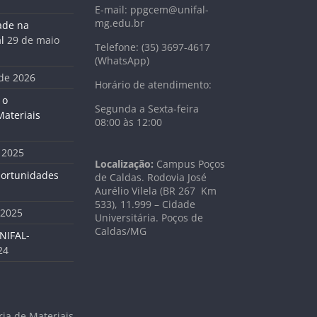
E-mail: ppgcem@unifal-
mg.edu.br
ade na
l
29 de maio
Telefone: (35) 3697-4617
(WhatsApp)
 de 2026
Horário de atendimento:
 o
Segunda a Sexta-feira
ateriais
08:00 às 12:00
 2025
Localização:
Campus Poços
portunidades
de Caldas. Rodovia José
Aurélio Vilela (BR 267 Km
533), 11.999 –
Cidade
 2025
Universitária. Poços de
Caldas/MG
NIFAL-
24
ia de Materiais