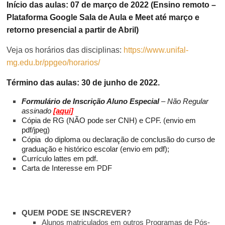
Início das aulas:
0
7
de
março de
202
2
(Ensino remoto –
Plataforma Google Sala de Aula e Meet
até março e
retorno presencial a partir de Abril
)
Veja os horários das disciplinas:
https://www.unifal-
mg.edu.br/ppgeo/horarios/
Término das aulas:
30
de
junho
de 202
2
.
Formulário de Inscrição Aluno Especial
– Não Regular
assinado
[aqui]
Cópia de RG (NÃO pode ser CNH) e CPF. (envio em
pdf/jpeg)
Cópia do diploma ou declaração de conclusão do curso de
graduação e histórico escolar (envio em pdf);
Currículo lattes em pdf.
Carta de Interesse em PDF
QUEM PODE SE INSCREVER?
Alunos matriculados em outros Programas de Pós-