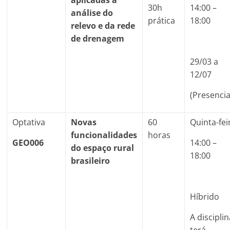
30h
14:00 –
análise do
prática
18:00
relevo e da rede
de drenagem
29/03 a
12/07
(Presencia
Optativa
Novas
60
Quinta-fei
funcionalidades
horas
GEO006
14:00 –
do espaço rural
18:00
brasileiro
Híbrido
A discipli
terá