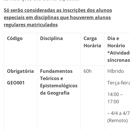
Só serão consideradas as inscrições dos alunos
especiais em disciplinas que houverem alunos
regulares matriculados
Código
Disciplina
Carga
Dia e
Horária
Horário
*Atividad
síncrona
Obrigatória
Fundamentos
60h
Híbrido
Teóricos e
GEO001
Terça-feir
Epistemológicos
da Geografia
14:00 –
17:00
– 4/4 a 4/7
(Remoto)