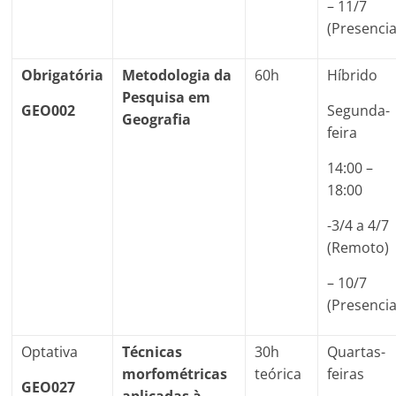
– 11/7
(Presencia
Obrigatória
Metodologia da
60h
Híbrido
Pesquisa em
GEO002
Segunda-
Geografia
feira
14:00 –
18:00
-3/4 a 4/7
(Remoto)
– 10/7
(Presencia
Optativa
Técnicas
30h
Quartas-
morfométricas
teórica
feiras
GEO027
aplicadas à