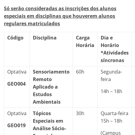
Só serão consideradas as inscrições dos alunos
especiais em disciplinas que houverem alunos
regulares matriculados
Código
Disciplina
Carga
Dia e
Horária
Horário
*Atividades
síncronas
Optativa
Sensoriamento
60h
Segunda-
Remoto
feira
GEO004
Aplicado a
14h – 18h
Estudos
Ambientais
Optativa
Tópicos
30h
Quarta-feira
Especiais em
15h – 18h
GEO019
Análise Sócio-
(Campus