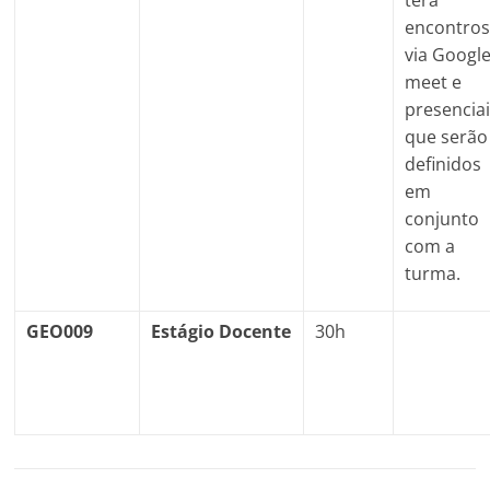
encontro
via Googl
meet e
presenciai
que serão
definidos
em
conjunto
com a
turma.
GEO009
Estágio Docente
30h