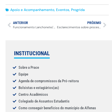
Apoio e Acompanhamento
,
Eventos
,
Progrida
ANTERIOR
PRÓXIMO
Funcionamento Lanchonete/Restaurante Poços de Caldas
Esclarecimentos sobre processo licitatório do Restaurante Universitário – Sede/Unidade Educacional Santa Clara
INSTITUCIONAL
Sobre a Prace
Equipe
Agenda de compromissos da Pró-reitora
Bolsistas e estagiários(as)
Centro Acadêmicos
Colegiado de Assuntos Estudantis
Como conseguir benefícios do município de Alfenas