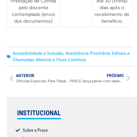
Prestação de Contas
Até 30 (trinta)
pelo discente
dias após o
contemplado (envio
recebimento do
dos documentos)
benefício.
Acessibilidade e Inclusão
,
Assistência Prioritária
,
Editais e
Chamadas Abertos e Fluxo Contínuo
ANTERIOR
PRÓXIMO
Oficinas Especiais: Para Trabalhadores e Trabalhadoras da UNIFAL
PRACE lança painel com dados atualizados sobre subsídio e benefício alimentação do RU
INSTITUCIONAL
Sobre a Prace