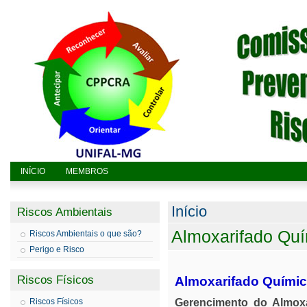
INÍCIO
MEMBROS
Você está aq
Início
Riscos Ambientais
Almoxarifado Qu
Riscos Ambientais o que são?
Perigo e Risco
Riscos Físicos
Almoxarifado Quími
Riscos Físicos
Gerencimento do Almoxa