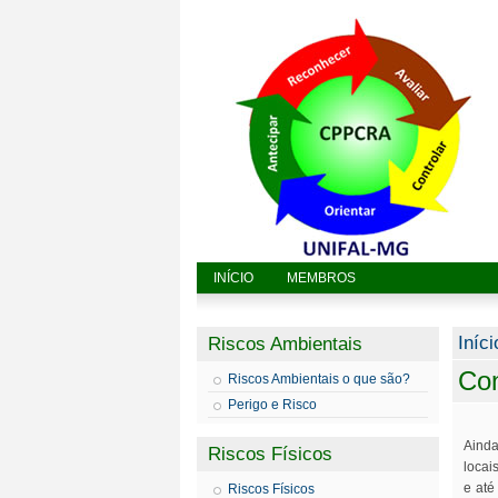
INÍCIO
MEMBROS
Vo
Iníci
Riscos Ambientais
Con
Riscos Ambientais o que são?
Perigo e Risco
Ainda
Riscos Físicos
locai
e até
Riscos Físicos