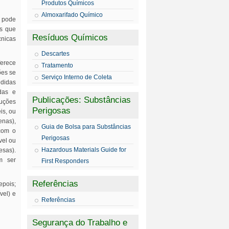
Produtos Químicos
Almoxarifado Químico
s pode
es que
Resíduos Químicos
cnicas
Descartes
ferece
Tratamento
ões se
Serviço Interno de Coleta
edidas
das e
Publicações: Substâncias
luções
Perigosas
is, ou
enas),
Guia de Bolsa para Substâncias
 com o
Perigosas
vel ou
Hazardous Materials Guide for
esas).
m ser
First Responders
Referências
epois;
vel) e
Referências
Segurança do Trabalho e