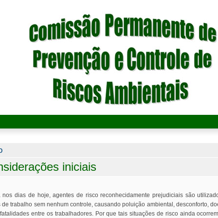
cê está aqui
o
siderações iniciais
 nos dias de hoje, agentes de risco reconhecidamente prejudiciais são utiliza
s de trabalho sem nenhum controle, causando poluição ambiental, desconforto, d
 fatalidades entre os trabalhadores. Por que tais situações de risco ainda ocorre