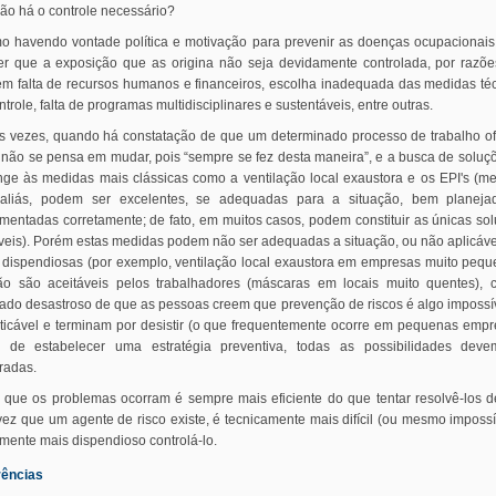
ão há o controle necessário?
 havendo vontade política e motivação para prevenir as doenças ocupacionai
er que a exposição que as origina não seja devidamente controlada, por razõ
em falta de recursos humanos e financeiros, escolha inadequada das medidas té
ntrole, falta de programas multidisciplinares e sustentáveis, entre outras.
s vezes, quando há constatação de que um determinado processo de trabalho o
, não se pensa em mudar, pois “sempre se fez desta maneira”, e a busca de soluç
inge às medidas mais clássicas como a ventilação local exaustora e os EPI's (m
 aliás, podem ser excelentes, se adequadas para a situação, bem planeja
mentadas corretamente; de fato, em muitos casos, podem constituir as únicas so
veis). Porém estas medidas podem não ser adequadas a situação, ou não aplicáve
 dispendiosas (por exemplo, ventilação local exaustora em empresas muito pequ
o são aceitáveis pelos trabalhadores (máscaras em locais muito quentes),
tado desastroso de que as pessoas creem que prevenção de riscos é algo impossí
ticável e terminam por desistir (o que frequentemente ocorre em pequenas empr
s de estabelecer uma estratégia preventiva, todas as possibilidades deve
radas.
r que os problemas ocorram é sempre mais eficiente do que tentar resolvê-los d
ez que um agente de risco existe, é tecnicamente mais difícil (ou mesmo impossí
mente mais dispendioso controlá-lo.
rências