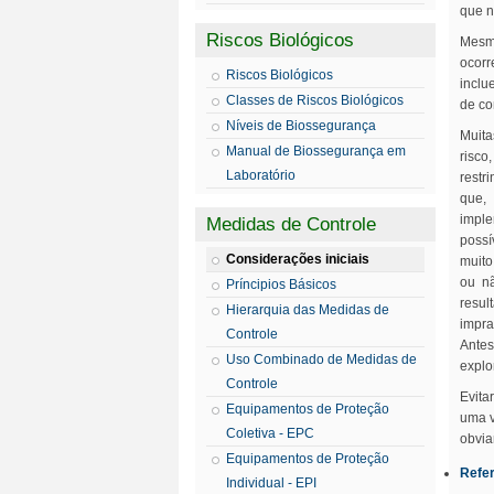
que n
Riscos Biológicos
Mesmo
ocorr
Riscos Biológicos
inclu
Classes de Riscos Biológicos
de co
Níveis de Biossegurança
Muita
Manual de Biossegurança em
risco
Laboratório
restr
que,
imple
Medidas de Controle
possí
Considerações iniciais
muito
ou nã
Príncipios Básicos
resul
Hierarquia das Medidas de
impra
Controle
Ante
Uso Combinado de Medidas de
explo
Controle
Evita
Equipamentos de Proteção
uma v
Coletiva - EPC
obvia
Equipamentos de Proteção
Refe
Individual - EPI