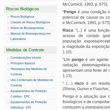
McCormick, 1993, p. 675).
Riscos Biológicos
“
Perigo
é uma condição o
Riscos Biológicos
potencial de causar ou co
Classes de Riscos Biológicos
e McCormick, 1993, p. 675)
Níveis de Biossegurança
Risco
“(...) é uma funçã
Manual de Biossegurança em
acesso de contato (pote
Laboratório
população exposta(recep
a magnitude da exposição e
Medidas de Controle
1.10).
Considerações iniciais
“Um
perigo
é um agente qu
Príncipios Básicos
radiação eletromagnét
Hierarquia das Medidas de
apresentam uma fonte de ri
Controle
1.13).
Uso Combinado de Medidas de
“ (…)
risco
é um resultad
Controle
(Shinar, Gurion e Flascher,
Equipamentos de Proteção
Perigo é a situação que 
Coletiva - EPC
fisiológicos e de comport
Equipamentos de Proteção
conduzem a eventos/ocorrên
Individual - EPI