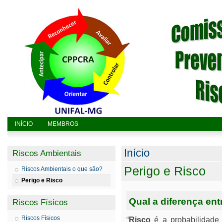
INÍCIO
MEMBROS
Você está aq
Início
Riscos Ambientais
Perigo e Risco
Riscos Ambientais o que são?
Perigo e Risco
Qual a diferença ent
Riscos Físicos
Riscos Físicos
“
Risco
é a probabilidade