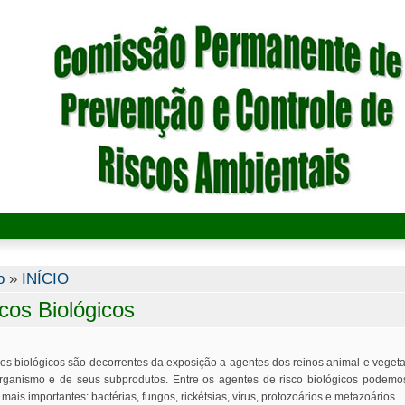
cê está aqui
o
»
INÍCIO
cos Biológicos
cos biológicos são decorrentes da exposição a agentes dos reinos animal e vegeta
rganismo e de seus subprodutos. Entre os agentes de risco biológicos podemos
mais importantes: bactérias, fungos, rickétsias, vírus, protozoários e metazoários.