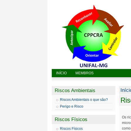
INÍCIO
MEMBROS
Vo
Iníci
Riscos Ambientais
Ris
Riscos Ambientais o que são?
Perigo e Risco
Os ri
Riscos Físicos
micro
como 
Riscos Físicos