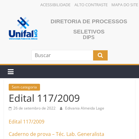
ACESSIBILIDADE
ALTO CONTRASTE
MAPA DO SITE
Pular
para
DIRETORIA DE PROCESSOS
o
SELETIVOS
conteúdo
DIPS
Sem categoria
Edital 117/2009
26 de setembro de 2022
Edivania Almeida Lage
Edital 117/2009
Caderno de prova – Téc. Lab. Generalista