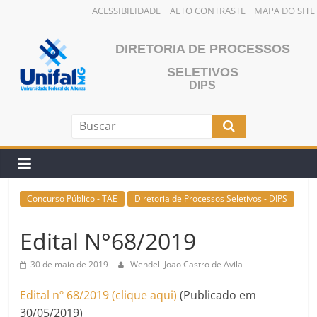
ACESSIBILIDADE
ALTO CONTRASTE
MAPA DO SITE
Pular
para
DIRETORIA DE PROCESSOS
o
SELETIVOS
conteúdo
DIPS
Concurso Público - TAE
Diretoria de Processos Seletivos - DIPS
Edital N°68/2019
30 de maio de 2019
Wendell Joao Castro de Avila
Edital nº 68/2019 (clique aqui)
(Publicado em
30/05/2019)