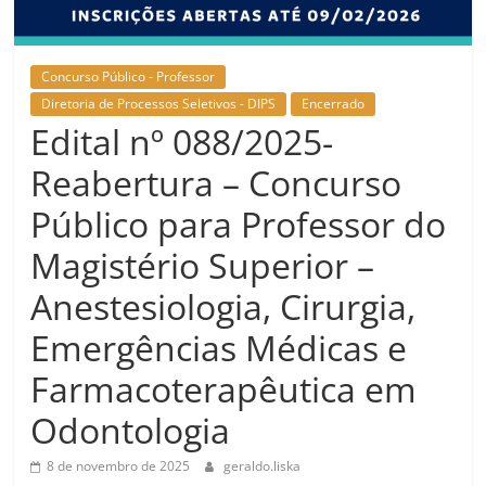
Concurso Público - Professor
Diretoria de Processos Seletivos - DIPS
Encerrado
Edital nº 088/2025-
Reabertura – Concurso
Público para Professor do
Magistério Superior –
Anestesiologia, Cirurgia,
Emergências Médicas e
Farmacoterapêutica em
Odontologia
8 de novembro de 2025
geraldo.liska