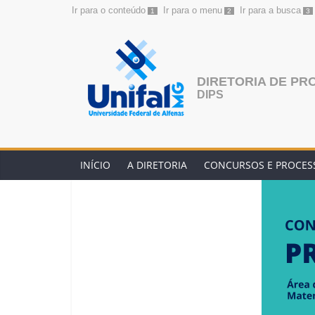
Ir para o conteúdo
Ir para o menu
Ir para a busca
1
2
3
Pular
para
o
conteúdo
DIRETORIA DE PR
DIPS
INÍCIO
A DIRETORIA
CONCURSOS E PROCESS