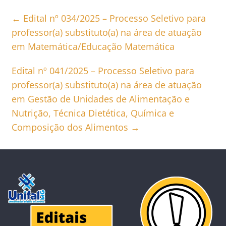
←
Edital nº 034/2025 – Processo Seletivo para
professor(a) substituto(a) na área de atuação
em Matemática/Educação Matemática
Edital nº 041/2025 – Processo Seletivo para
professor(a) substituto(a) na área de atuação
em Gestão de Unidades de Alimentação e
Nutrição, Técnica Dietética, Química e
Composição dos Alimentos
→