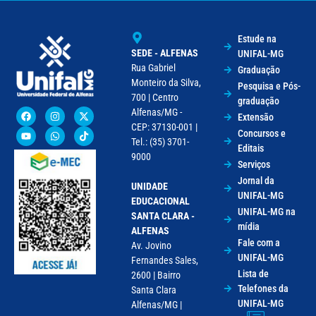
Estude na
SEDE - ALFENAS
UNIFAL-MG
Rua Gabriel
Graduação
Monteiro da Silva,
Pesquisa e Pós-
700 | Centro
graduação
Alfenas/MG -
Extensão
CEP: 37130-001 |
Concursos e
Tel.: (35) 3701-
Editais
9000
Serviços
Jornal da
UNIDADE
UNIFAL-MG
EDUCACIONAL
UNIFAL-MG na
SANTA CLARA -
mídia
ALFENAS
Fale com a
Av. Jovino
UNIFAL-MG
Fernandes Sales,
Lista de
2600 | Bairro
Telefones da
Santa Clara
UNIFAL-MG
Alfenas/MG |