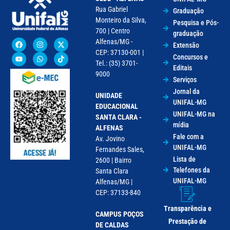
Rua Gabriel
Graduação
Monteiro da Silva,
Pesquisa e Pós-
700 | Centro
graduação
Alfenas/MG -
Extensão
CEP: 37130-001 |
Concursos e
Tel.: (35) 3701-
Editais
9000
Serviços
Jornal da
UNIDADE
UNIFAL-MG
EDUCACIONAL
UNIFAL-MG na
SANTA CLARA -
mídia
ALFENAS
Fale com a
Av. Jovino
UNIFAL-MG
Fernandes Sales,
Lista de
2600 | Bairro
Telefones da
Santa Clara
UNIFAL-MG
Alfenas/MG |
CEP: 37133-840
Transparência e
CAMPUS POÇOS
Prestação de
DE CALDAS