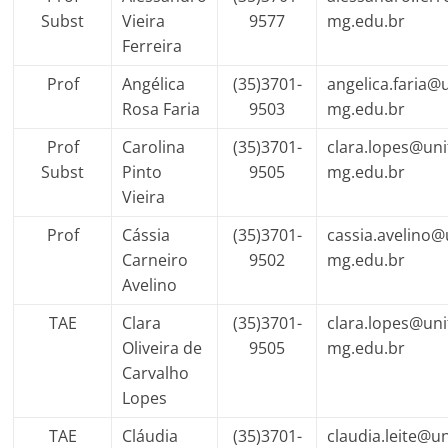
Subst
Vieira
9577
mg.edu.br
Ferreira
Prof
Angélica
(35)3701-
angelica.faria@u
Rosa Faria
9503
mg.edu.br
Prof
Carolina
(35)3701-
clara.lopes@unif
Subst
Pinto
9505
mg.edu.br
Vieira
Prof
Cássia
(35)3701-
cassia.avelino@u
Carneiro
9502
mg.edu.br
Avelino
TAE
Clara
(35)3701-
clara.lopes@unif
Oliveira de
9505
mg.edu.br
Carvalho
Lopes
TAE
Cláudia
(35)3701-
claudia.leite@un