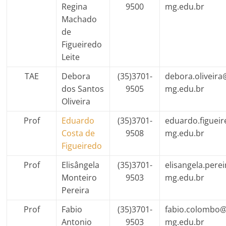
Regina
9500
mg.edu.br
Machado
de
Figueiredo
Leite
TAE
Debora
(35)3701-
debora.oliveira
dos Santos
9505
mg.edu.br
Oliveira
Prof
Eduardo
(35)3701-
eduardo.figueir
Costa de
9508
mg.edu.br
Figueiredo
Prof
Elisângela
(35)3701-
elisangela.perei
Monteiro
9503
mg.edu.br
Pereira
Prof
Fabio
(35)3701-
fabio.colombo@
Antonio
9503
mg.edu.br