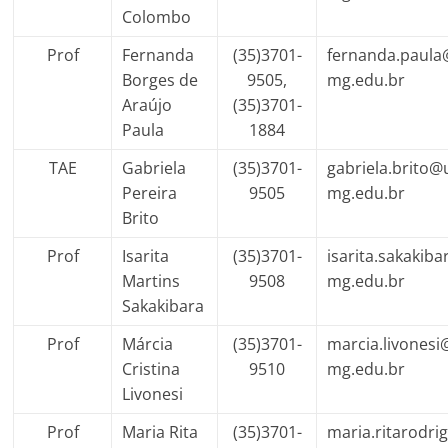
Colombo
Prof
Fernanda
(35)3701-
fernanda.paula@
Borges de
9505,
mg.edu.br
Araújo
(35)3701-
Paula
1884
TAE
Gabriela
(35)3701-
gabriela.brito@u
Pereira
9505
mg.edu.br
Brito
Prof
Isarita
(35)3701-
isarita.sakakiba
Martins
9508
mg.edu.br
Sakakibara
Prof
Márcia
(35)3701-
marcia.livonesi
Cristina
9510
mg.edu.br
Livonesi
Prof
Maria Rita
(35)3701-
maria.ritarodri