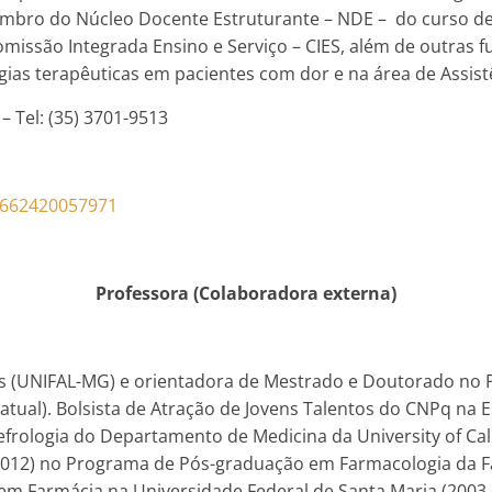
Membro do Núcleo Docente Estruturante – NDE – do curso d
missão Integrada Ensino e Serviço – CIES, além de outras f
ias terapêuticas em pacientes com dor e na área de Assist
 Tel: (35) 3701-9513
662420057971
Professora (Colaboradora externa)
nas (UNIFAL-MG) e orientadora de Mestrado e Doutorado no
atual). Bolsista de Atração de Jovens Talentos do CNPq na
frologia do Departamento de Medicina da University of Calif
2012) no Programa de Pós-graduação em Farmacologia da Fa
em Farmácia na Universidade Federal de Santa Maria (2003