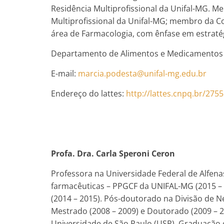
Residência Multiprofissional da Unifal-MG. 
Multiprofissional da Unifal-MG; membro da Co
área de Farmacologia, com ênfase em estratég
Departamento de Alimentos e Medicamentos –
E-mail:
marcia.podesta@unifal-mg.edu.
br
Endereço do lattes:
http://lattes.cnpq.br/
2755
Profa. Dra. Carla Speroni Ceron
Professora na Universidade Federal de Alfe
farmacêuticas – PPGCF da UNIFAL-MG (2015 – 
(2014 – 2015). Pós-doutorado na Divisão de Ne
Mestrado (2008 – 2009) e Doutorado (2009 – 
Universidade de São Paulo (USP). Graduação 