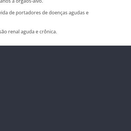
danos à órgãos-alvo.
e vida de portadores de doenças agudas e
são renal aguda e crônica.