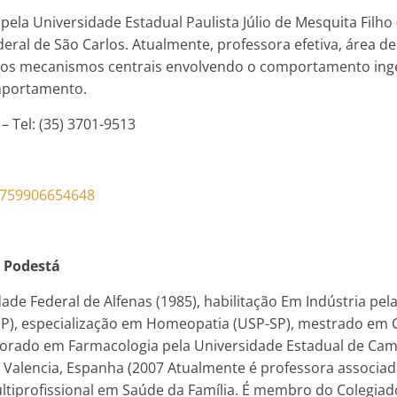
ela Universidade Estadual Paulista Júlio de Mesquita Filho
deral de São Carlos. Atualmente, professora efetiva, área d
 dos mecanismos centrais envolvendo o comportamento inges
mportamento.
 Tel: (35) 3701-9513
25759906654648
o Podestá
de Federal de Alfenas (1985), habilitação Em Indústria pela
P), especialização em Homeopatia (USP-SP), mestrado em Ci
utorado em Farmacologia pela Universidade Estadual de Cam
 Valencia, Espanha (2007 Atualmente é professora associada
iprofissional em Saúde da Família. É membro do Colegiado