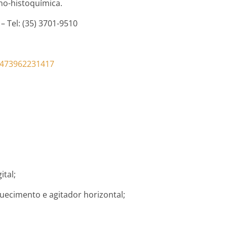
no-histoquímica.
 Tel: (35) 3701-9510
73473962231417
ital;
uecimento e agitador horizontal;