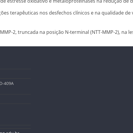
s de estresse oxidativo e metaloproteinases na redução de 
nções terapêuticas nos desfechos clínicos e na qualidade d
 MMP-2, truncada na posição N-terminal (NTT-MMP-2), na le
 D-409A