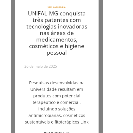
SEM CATEGORIA
UNIFAL-MG conquista
três patentes com
tecnologias inovadoras
nas áreas de
medicamentos,
cosméticos e higiene
pessoal
26 de maio de 2025
Pesquisas desenvolvidas na
Universidade resultam em
produtos com potencial
terapêutico e comercial,
incluindo soluções
antimicrobianas, cosméticos
sustentáveis e fitoterápicos Link
READ MORE