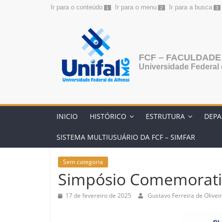
Ir para o conteúdo
Ir para o menu
Ir para a busca
1
2
3
FCF – FACULDADE
Universidade Federal
INICIO
HISTÓRICO
ESTRUTURA
DEP
SISTEMA MULTIUSUÁRIO DA FCF – SIMFAR
Sem categoria
Simpósio Comemorati
17 de fevereiro de 2025
Gustavo Ferreira de Olivei