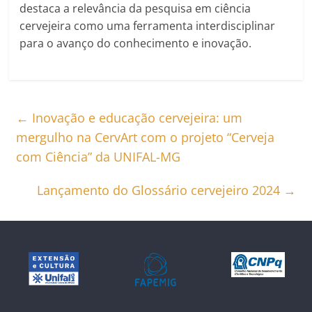
destaca a relevância da pesquisa em ciência
cervejeira como uma ferramenta interdisciplinar
para o avanço do conhecimento e inovação.
←
Inovação e educação cervejeira: um
mergulho na CervArt com o projeto “Cerveja
com Ciência” da UNIFAL-MG
Lançamento do Glossário cervejeiro 2024
→