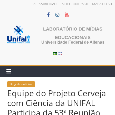
ACESSIBILIDADE
ALTO CONTRASTE
MAPA DO SITE
Pular
para
o
LABORATÓRIO DE MÍDIAS
conteúdo
EDUCACIONAIS
Universidade Federal de Alfenas
Blog de notícias
Equipe do Projeto Cerveja
com Ciência da UNIFAL
Participa da 53ª Reunião