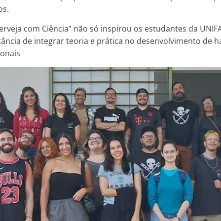
os.
“Cerveja com Ciência” não só inspirou os estudantes da UNIF
ncia de integrar teoria e prática no desenvolvimento de h
ionais