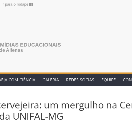
Ir para o rodapé
4
MÍDIAS EDUCACIONAIS
de Alfenas
VEJA COM CIÊNCIA
GALERIA
REDES SOCIAS
EQUIPE
CON
ervejeira: um mergulho na Ce
” da UNIFAL-MG