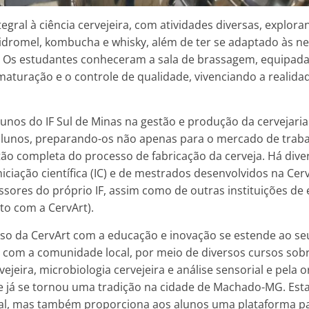
gral à ciência cervejeira, com atividades diversas, explor
idromel, kombucha e whisky, além de ter se adaptado às n
. Os estudantes conheceram a sala de brassagem, equipada
maturação e o controle de qualidade, vivenciando a realid
unos do IF Sul de Minas na gestão e produção da cervejaria
alunos, preparando-os não apenas para o mercado de trab
ão completa do processo de fabricação da cerveja. Há dive
niciação científica (IC) e de mestrados desenvolvidos na Cer
sores do próprio IF, assim como de outras instituições de 
to com a CervArt).
o da CervArt com a educação e inovação se estende ao se
 com a comunidade local, por meio de diversos cursos sob
ejeira, microbiologia cervejeira e análise sensorial e pel
e já se tornou uma tradição na cidade de Machado-MG. Esta 
ocal, mas também proporciona aos alunos uma plataforma p