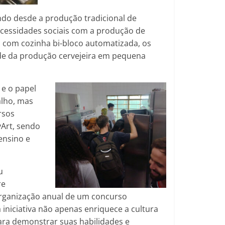
ando desde a produção tradicional de
ecessidades sociais com a produção de
 com cozinha bi-bloco automatizada, os
ade da produção cervejeira em pequena
 e o papel
alho, mas
rsos
vArt, sendo
ensino e
u
re
a organização anual de um concurso
iniciativa não apenas enriquece a cultura
ara demonstrar suas habilidades e