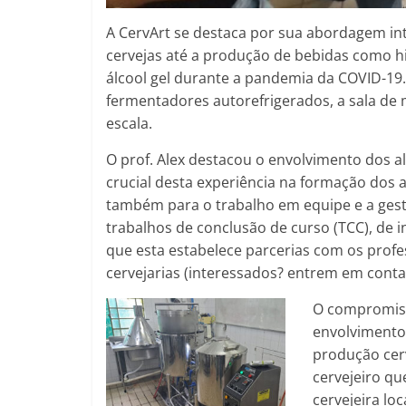
A CervArt se destaca por sua abordagem inte
cervejas até a produção de bebidas como h
álcool gel durante a pandemia da COVID-19
fermentadores autorefrigerados, a sala de 
escala.
O prof. Alex destacou o envolvimento dos al
crucial desta ex
periência na formação dos 
também para o trabalho em equipe e a gest
trabalhos de conclusão de curso (TCC), de i
que esta estabelece parcerias com os profes
cervejarias (interessados? entrem em conta
O compromiss
envolvimento
produção cerv
cervejeiro qu
cervejeira l