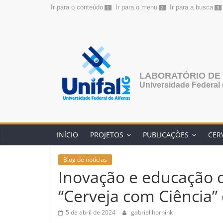
Ir para o conteúdo
Ir para o menu
Ir para a busca
1
2
3
Pular
para
o
conteúdo
LABORATÓRIO DE 
Universidade Federal 
INÍCIO
PROJETOS
PUBLICAÇÕES
CER
Blog de notícias
Inovação e educação c
“Cerveja com Ciência
5 de abril de 2024
gabriel.hornink