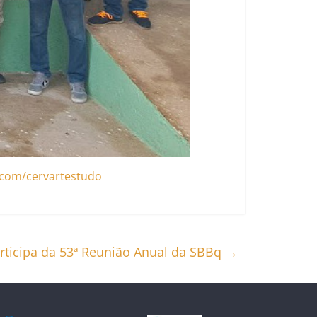
.com/cervartestudo
rticipa da 53ª Reunião Anual da SBBq
→