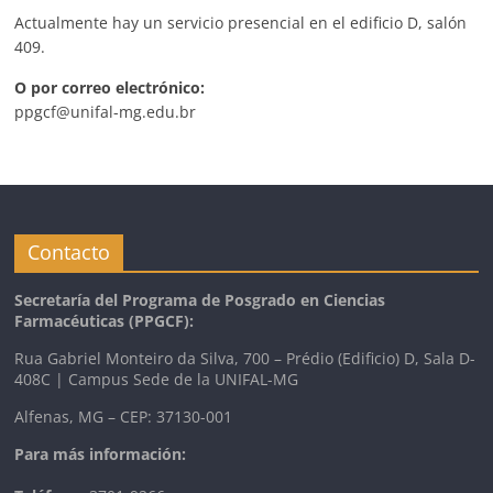
Actualmente hay un servicio presencial en el edificio D, salón
409.
O por correo electrónico:
ppgcf@unifal-mg.edu.br
Contacto
Secretaría del Programa de Posgrado en Ciencias
Farmacéuticas
(PPGCF):
Rua Gabriel Monteiro da Silva, 700 – Prédio (Edificio) D, Sala D-
408C | Campus Sede de la UNIFAL-MG
Alfenas, MG – CEP: 37130-001
Para más información: