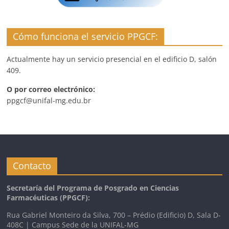
Cómo funciona el servicio PPGCF:
Actualmente hay un servicio presencial en el edificio D, salón
409.
O por correo electrónico:
ppgcf@unifal-mg.edu.br
Contacto
Secretaría del Programa de Posgrado en Ciencias
Farmacéuticas
(PPGCF):
Rua Gabriel Monteiro da Silva, 700 – Prédio (Edificio) D, Sala D-
408C | Campus Sede de la UNIFAL-MG