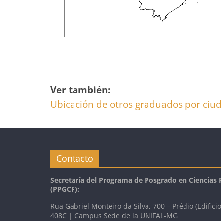
Ver también:
Ubicación de otros graduados por ciu
Contacto
Secretaría del Programa de Posgrado en Ciencias
(PPGCF):
Rua Gabriel Monteiro da Silva, 700 – Prédio (Edificio
408C | Campus Sede de la UNIFAL-MG