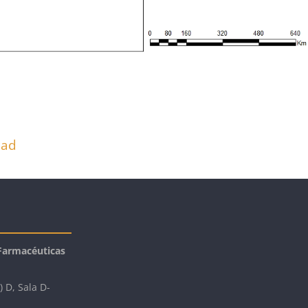
dad
 Farmacéuticas
) D, Sala D-