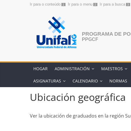
Ir para o conteúdo
Ir para o menu
Ir para a busca
1
2
3
Saltar
al
contenido
PROGRAMA DE PO
PPGCF
HOGAR
ADMINISTRACIÓN
MAESTROS
ASIGNATURAS
CALENDARIO
NORMAS
Ubicación geográfica
Ver la ubicación de graduados en la región Su