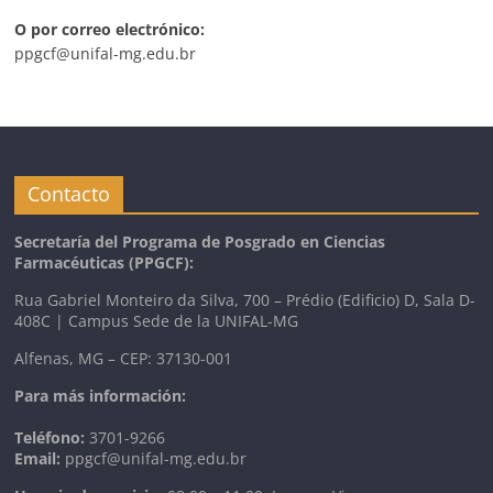
O por correo electrónico:
ppgcf@unifal-mg.edu.br
Contacto
Secretaría del Programa de Posgrado en Ciencias
Farmacéuticas
(PPGCF):
Rua Gabriel Monteiro da Silva, 700 – Prédio (Edificio) D, Sala D-
408C | Campus Sede de la UNIFAL-MG
Alfenas, MG – CEP: 37130-001
Para más información:
Teléfono:
3701-9266
Email:
ppgcf@unifal-mg.edu.br