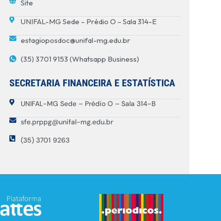
Site
UNIFAL-MG Sede – Prédio O – Sala 314-E
estagioposdoc@unifal-mg.edu.br
(35) 3701 9153 (Whatsapp Business)
SECRETARIA FINANCEIRA E ESTATÍSTICA
UNIFAL-MG Sede – Prédio O – Sala 314-B
sfe.prppg@unifal-mg.edu.br
(35) 3701 9263