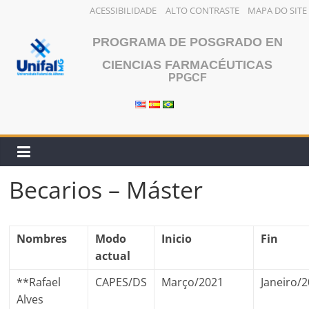
ACESSIBILIDADE
ALTO CONTRASTE
MAPA DO SITE
Saltar
PROGRAMA DE POSGRADO EN
al
contenido
CIENCIAS FARMACÉUTICAS
PPGCF
Becarios – Máster
Nombres
Modo
Inicio
Fin
actual
**Rafael
CAPES/DS
Março/2021
Janeiro/
Alves