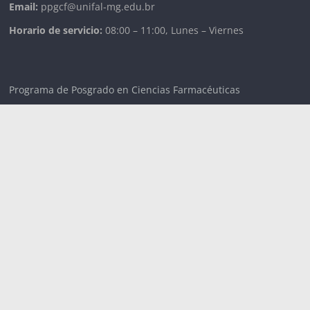
Email:
ppgcf@unifal-mg.edu.br
Horario de servicio:
08:00 – 11:00, Lunes – Viernes
Programa de Posgrado en Ciencias Farmacéuticas