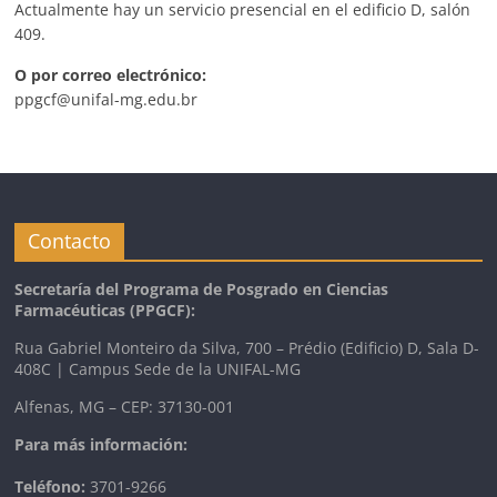
Actualmente hay un servicio presencial en el edificio D, salón
409.
O por correo electrónico:
ppgcf@unifal-mg.edu.br
Contacto
Secretaría del Programa de Posgrado en Ciencias
Farmacéuticas
(PPGCF):
Rua Gabriel Monteiro da Silva, 700 – Prédio (Edificio) D, Sala D-
408C | Campus Sede de la UNIFAL-MG
Alfenas, MG – CEP: 37130-001
Para más información:
Teléfono:
3701-9266