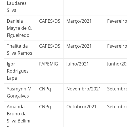
Laudares
Silva
Daniela
CAPES/DS
Março/2021
Fevereir
Mayra de O.
Figueiredo
Thalita da
CAPES/DS
Março/2021
Fevereir
Silva Ramos
Igor
FAPEMIG
Julho/2021
Junho/20
Rodrigues
Lapa
Yasmynn M.
CNPq
Novembro/2021
Setembr
Gonçalves
Amanda
CNPq
Outubro/2021
Setembr
Bruno da
Silva Bellini