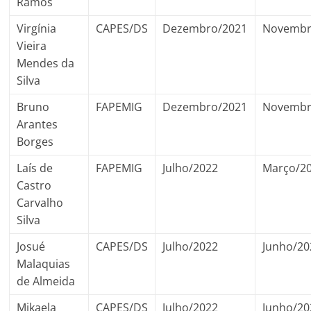
Ramos
Virgínia
CAPES/DS
Dezembro/2021
Novembr
Vieira
Mendes da
Silva
Bruno
FAPEMIG
Dezembro/2021
Novembr
Arantes
Borges
Laís de
FAPEMIG
Julho/2022
Março/2
Castro
Carvalho
Silva
Josué
CAPES/DS
Julho/2022
Junho/20
Malaquias
de Almeida
Mikaela
CAPES/DS
Julho/2022
Junho/20