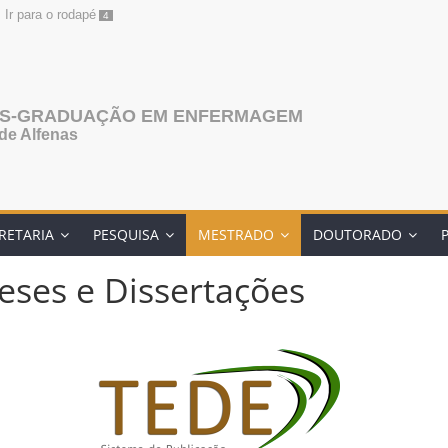
Ir para o rodapé
4
ÓS-GRADUAÇÃO EM ENFERMAGEM
de Alfenas
RETARIA
PESQUISA
MESTRADO
DOUTORADO
Teses e Dissertações