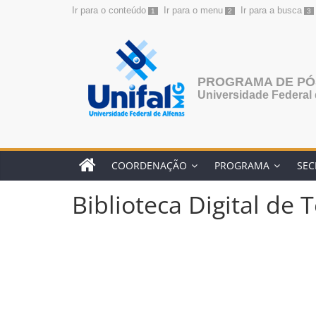
Ir para o conteúdo
Ir para o menu
Ir para a busca
1
2
3
Pular
para
o
conteúdo
PROGRAMA DE P
Universidade Federal 
COORDENAÇÃO
PROGRAMA
SEC
Biblioteca Digital de 