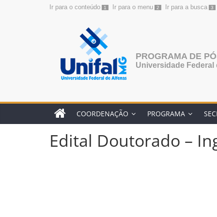
Ir para o conteúdo
Ir para o menu
Ir para a busca
1
2
3
Pular
para
o
conteúdo
PROGRAMA DE P
Universidade Federal 
COORDENAÇÃO
PROGRAMA
SEC
Edital Doutorado – In