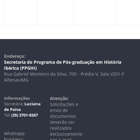
Endereço:
Secretaria do Programa de Pós-graduação em História
Ibérica (PPGHI)
Rua Gabriel Monteiro da Silva, 700 - Prédio V, Sala V201-F
Alfenas/MG
Informações
Atenção
:
Secretária:
Luciana
Solicitações e
de Paiva
envio de
Tel:
(35) 3701-9267
documentos
deverão ser
realizados
whatsapp
exclusivamente
business:
por e-mail