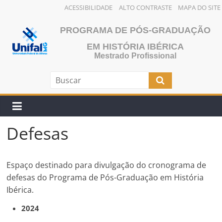
ACESSIBILIDADE
ALTO CONTRASTE
MAPA DO SITE
Pular
PROGRAMA DE PÓS-GRADUAÇÃO
para
o
EM HISTÓRIA IBÉRICA
Mestrado Profissional
conteúdo
Defesas
Espaço destinado para divulgação do cronograma de
defesas do Programa de Pós-Graduação em História
Ibérica.
2024