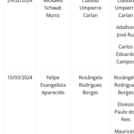
29/02/2024
Mickaela
Claudio
Claudi
Schwab
Umpierre
Umpierr
Muniz
Carlan
Carlan
Adaílso
José Ru
Carlos
Eduard
Campo
15/03/2024
Felipe
Rosângela
Rosânge
Evangelista
Rodrigues
Rodrigu
Aparecido
Borges
Borges
Eloésio
Paulo d
Reis
Maurice