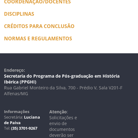
COORDENAÇÃO/DOCENTES
DISCIPLINAS
CRÉDITOS PARA CONCLUSÃO
NORMAS E REGULAMENTOS
Endereço:
Secretaria do Programa de Pós-graduação em História
Ibérica (PPGHI)
Rua Gabriel Monteiro da Silva, 700 - Prédio V, Sala V201-F
Alfenas/MG
Informações
Atenção
:
Secretária:
Luciana
Solicitações e
de Paiva
envio de
Tel:
(35) 3701-9267
documentos
deverão ser