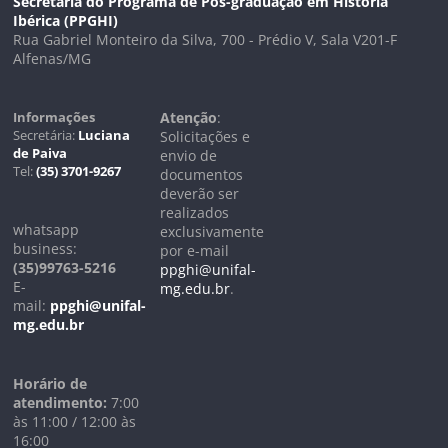
Secretaria do Programa de Pós-graduação em História
Ibérica (PPGHI)
Rua Gabriel Monteiro da Silva, 700 - Prédio V, Sala V201-F
Alfenas/MG
Informações
Atenção
:
Secretária:
Luciana
Solicitações e
de Paiva
envio de
Tel:
(35) 3701-9267
documentos
deverão ser
realizados
whatsapp
exclusivamente
business:
por e-mail
(35)99763-5216
ppghi@unifal-
E-
mg.edu.br
.
mail:
ppghi@unifal-
mg.edu.br
Horário de
atendimento:
7:00
às 11:00 / 12:00 às
16:00