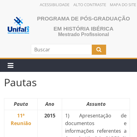
ACESSIBILIDADE
ALTO CONTRASTE
MAPA DO SITE
Pular
PROGRAMA DE PÓS-GRADUAÇÃO
para
o
EM HISTÓRIA IBÉRICA
Mestrado Profissional
conteúdo
Pautas
Pauta
Ano
Assunto
11ª
2015
1) Apresentação de
Reunião
documentos e
informações referentes a