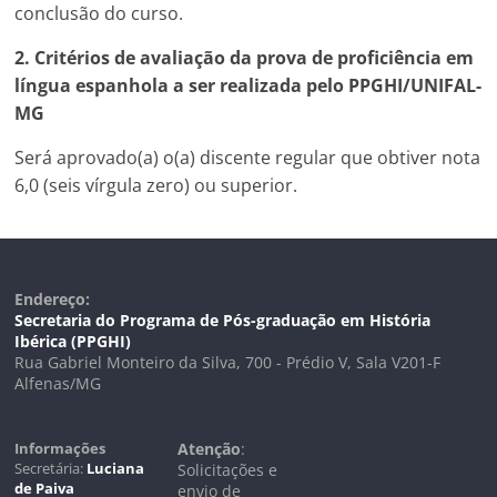
conclusão do curso.
2. Critérios de avaliação da prova de proficiência em
língua espanhola a ser realizada pelo PPGHI/UNIFAL-
MG
Será aprovado(a) o(a) discente regular que obtiver nota
6,0 (seis vírgula zero) ou superior.
Endereço:
Secretaria do Programa de Pós-graduação em História
Ibérica (PPGHI)
Rua Gabriel Monteiro da Silva, 700 - Prédio V, Sala V201-F
Alfenas/MG
Informações
Atenção
:
Secretária:
Luciana
Solicitações e
de Paiva
envio de