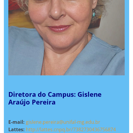
Diretora do Campus: Gislene
Araújo Pereira
E-mail:
gislene.pereira@unifal-mg.edu.br
Lattes:
http://lattes.cnpq.br/7382730436756874