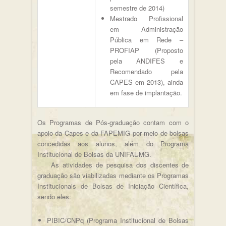
semestre de 2014)
Mestrado Profissional
em Administração
Pública em Rede –
PROFIAP (Proposto
pela ANDIFES e
Recomendado pela
CAPES em 2013), ainda
em fase de implantação.
Os Programas de Pós-graduação contam com o
apoio da Capes e da FAPEMIG por meio de bolsas
concedidas aos alunos, além do Programa
Institucional de Bolsas da UNIFAL-MG.
As atividades de pesquisa dos discentes de
graduação são viabilizadas mediante os Programas
Institucionais de Bolsas de Iniciação Científica,
sendo eles:
PIBIC/CNPq (Programa Institucional de Bolsas