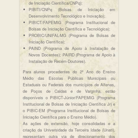
de Iniciação Científica/CNPq);
PIBITI/CNPq (Bolsas de Iniciação em
Desenvolvimento Tecnológico e Inovação);
PIBICT/FAPEMIG (Programa Institucional de
Bolsas de Iniciação Científica e Tecnológica);
PROBIC/UNIFAL-MG (Programa de Bolsas de
Iniciação Científica);
PAIND (Programa de Apoio à Instalação de
Novos Docentes); PAIRD (Programa de Apoio à
Instalação de Recém-Doutores).
Para alunos procedentes do 2º Ano do Ensino
Médio das Escolas Públicas Municipais ou
Estaduais ou Federais dos municípios de Alfenas,
de Poços de Caldas e de Varginha, estão
disponíveis o PIBICT-Júnior/FAPEMIG (Programa
Institucional de Bolsas de Iniciação Científica Jr) e
o PIBIC-EM (Programa Institucional de Bolsas de
Iniciação Científica para o Ensino Médio).
As ações de extensão, hoje consolidadas e a
criação da Universidade da Terceira Idade (Unati),
representam outra via de direcionamento dos