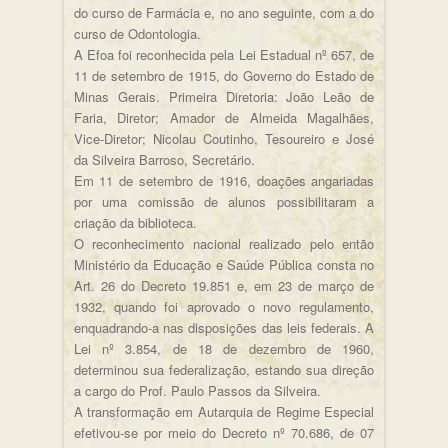
do curso de Farmácia e, no ano seguinte, com a do
curso de Odontologia.
A Efoa foi reconhecida pela Lei Estadual nº 657, de
11 de setembro de 1915, do Governo do Estado de
Minas Gerais. Primeira Diretoria: João Leão de
Faria, Diretor; Amador de Almeida Magalhães,
Vice-Diretor; Nicolau Coutinho, Tesoureiro e José
da Silveira Barroso, Secretário.
Em 11 de setembro de 1916, doações angariadas
por uma comissão de alunos possibilitaram a
criação da biblioteca.
O reconhecimento nacional realizado pelo então
Ministério da Educação e Saúde Pública consta no
Art. 26 do Decreto 19.851 e, em 23 de março de
1932, quando foi aprovado o novo regulamento,
enquadrando-a nas disposições das leis federais. A
Lei nº 3.854, de 18 de dezembro de 1960,
determinou sua federalização, estando sua direção
a cargo do Prof. Paulo Passos da Silveira.
A transformação em Autarquia de Regime Especial
efetivou-se por meio do Decreto nº 70.686, de 07