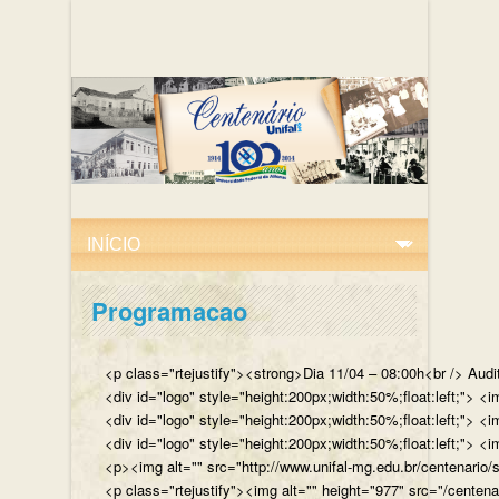
Programacao
<p class="rtejustify"><strong>Dia 11/04 – 08:00h<br /> Aud
<div id="logo" style="height:200px;width:50%;float:left;"
<div id="logo" style="height:200px;width:50%;float:left;"> 
<div id="logo" style="height:200px;width:50%;float:left;">
<p><img alt="" src="http://www.unifal-mg.edu.br/centenario/
<p class="rtejustify"><img alt="" height="977" src="/cent