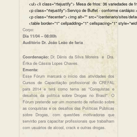
<ul><li class="rtejustify"> Mesa de frios: 36 variedades de fr
<p class="rtejustify">Serviço de Buffet - conforme cardápio:<
<p class="rtecenter"><img alt="" src="/centenario/sites/d
<table border="1" cellpadding="1" cellspacing="1" style="wid
Corpo:
Dia 11/04 – 08:00h
Auditório Dr. João Leão de faria
Coordenação:
Dr. Dênis da Silva Moreira e Dra.
Érika de Cássia Lopes Chaves.
Ementa:
Esse Fórum marcará o início das atividades dos
Cursos de Capacitação profissional do CREFAL
para 2014 e terá como tema as "Conquistas e
desafios da política sobre Drogas no Brasil". O
Fórum pretende ser um momento de reflexão sobre
as conquistas e os desafios das Políticas Públicas
sobre Drogas, com questões motivadoras que
servirão para capacitar profissionais que trabalham
com usuários de alcool, crack e outras drogas.