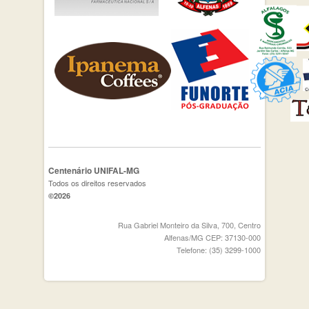
Centenário UNIFAL-MG
Todos os direitos reservados
©2026
Rua Gabriel Monteiro da Silva, 700, Centro
Alfenas/MG CEP: 37130-000
Telefone: (35) 3299-1000