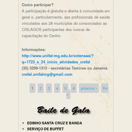
Como participar?
A participação é gratuita e aberta à comunidade em
geral e, particularmente, aos profissionais de saúde
vinculados aos 28 municípios do consorciados ao
CISLAGOS participantes dos cursos de
capacitação do Centro.
Informações:
http://www.unifal-mg.edu.br/extensao/?
q=1723_e_24_inicio_atividades_crefal
(35) 3299-1315 - secretárias Tamires ou Janaína
crefal.unifalmg@gmail.com
1
2
3
4
5
6
próximo ›
fim
Páginas
»
EDINHO SANTA CRUZ E BANDA
SERVIÇO DE BUFFET