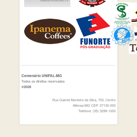
Centenário UNIFAL-MG
Todos os direitos reservados
©2026
Rua Gabriel Monteiro da Silva, 700, Centro
Alfenas/MG CEP: 37130-000
Telefone: (35) 3299-1000