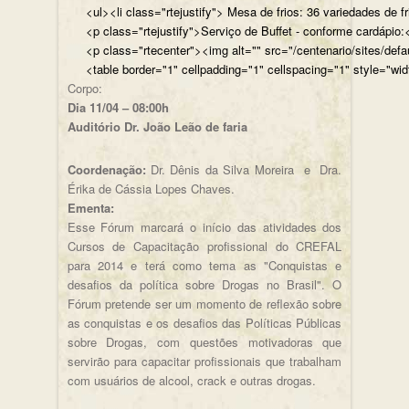
<ul><li class="rtejustify"> Mesa de frios: 36 variedades de fr
<p class="rtejustify">Serviço de Buffet - conforme cardápio:<
<p class="rtecenter"><img alt="" src="/centenario/sites/d
<table border="1" cellpadding="1" cellspacing="1" style="wid
Corpo:
Dia 11/04 – 08:00h
Auditório Dr. João Leão de faria
Coordenação:
Dr. Dênis da Silva Moreira e Dra.
Érika de Cássia Lopes Chaves.
Ementa:
Esse Fórum marcará o início das atividades dos
Cursos de Capacitação profissional do CREFAL
para 2014 e terá como tema as "Conquistas e
desafios da política sobre Drogas no Brasil". O
Fórum pretende ser um momento de reflexão sobre
as conquistas e os desafios das Políticas Públicas
sobre Drogas, com questões motivadoras que
servirão para capacitar profissionais que trabalham
com usuários de alcool, crack e outras drogas.