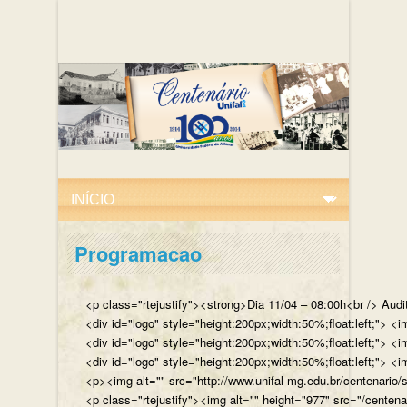
Programacao
<p class="rtejustify"><strong>Dia 11/04 – 08:00h<br /> Aud
<div id="logo" style="height:200px;width:50%;float:left;"
<div id="logo" style="height:200px;width:50%;float:left;"> 
<div id="logo" style="height:200px;width:50%;float:left;">
<p><img alt="" src="http://www.unifal-mg.edu.br/centenario/
<p class="rtejustify"><img alt="" height="977" src="/cent