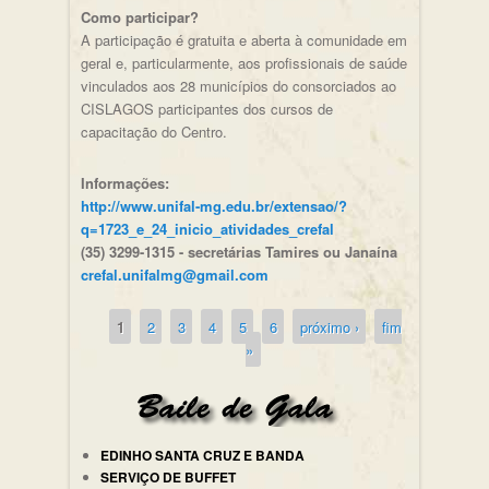
Como participar?
A participação é gratuita e aberta à comunidade em
geral e, particularmente, aos profissionais de saúde
vinculados aos 28 municípios do consorciados ao
CISLAGOS participantes dos cursos de
capacitação do Centro.
Informações:
http://www.unifal-mg.edu.br/extensao/?
q=1723_e_24_inicio_atividades_crefal
(35) 3299-1315 - secretárias Tamires ou Janaína
crefal.unifalmg@gmail.com
1
2
3
4
5
6
próximo ›
fim
Páginas
»
EDINHO SANTA CRUZ E BANDA
SERVIÇO DE BUFFET