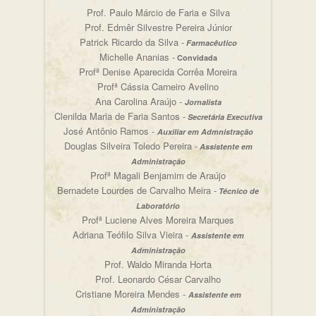
Prof. Paulo Márcio de Faria e Silva
Prof. Edmêr Silvestre Pereira Júnior
Patrick Ricardo da Silva -
Farmacêutico
Michelle Ananias -
Convidada
Profª Denise Aparecida Corrêa Moreira
Profª Cássia Carneiro Avelino
Ana Carolina Araújo -
Jornalista
Clenilda Maria de Faria Santos -
Secretária Executiva
José Antônio Ramos -
Auxiliar em Admnistração
Douglas Silveira Toledo Pereira -
Assistente em
Administração
Profª Magali Benjamim de Araújo
Bernadete Lourdes de Carvalho Meira -
Técnico de
Laboratório
Profª Luciene Alves Moreira Marques
Adriana Teófilo Silva Vieira -
Assistente em
Administração
Prof. Waldo Miranda Horta
Prof. Leonardo César Carvalho
Cristiane Moreira Mendes -
Assistente em
Administração