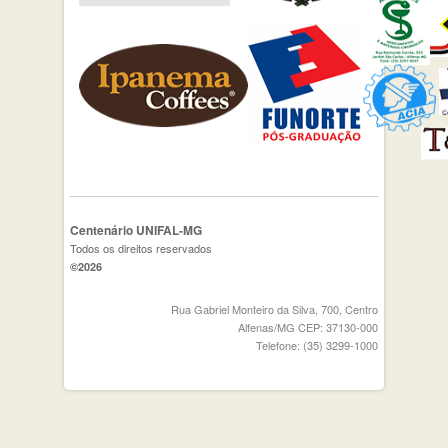
Centenário UNIFAL-MG
Todos os direitos reservados
©2026
Rua Gabriel Monteiro da Silva, 700, Centro
Alfenas/MG CEP: 37130-000
Telefone: (35) 3299-1000