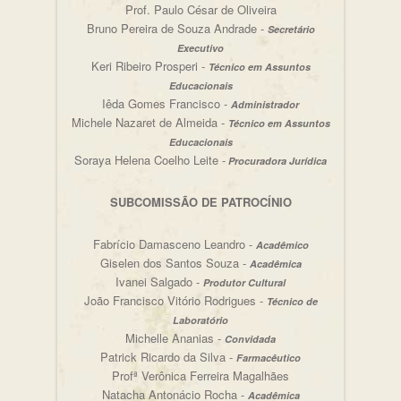
Prof. Paulo César de Oliveira
Bruno Pereira de Souza Andrade -
Secretário
Executivo
Keri Ribeiro Prosperi -
Técnico em Assuntos
Educacionais
Iêda Gomes Francisco -
Administrador
Michele Nazaret de Almeida -
Técnico em Assuntos
Educacionais
Soraya Helena Coelho Leite -
Procuradora Jurídica
SUBCOMISSÃO DE PATROCÍNIO
Fabrício Damasceno Leandro -
Acadêmico
Giselen dos Santos Souza -
Acadêmica
Ivanei Salgado -
Produtor Cultural
João Francisco Vitório Rodrigues -
Técnico de
Laboratório
Michelle Ananias -
Convidada
Patrick Ricardo da Silva -
Farmacêutico
Profª Verônica Ferreira Magalhães
Natacha Antonácio Rocha -
Acadêmica