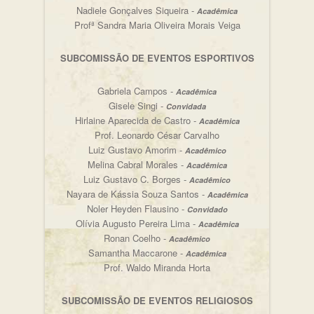
Nadiele Gonçalves Siqueira -
Acadêmica
Profª Sandra Maria Oliveira Morais Veiga
SUBCOMISSÃO DE EVENTOS ESPORTIVOS
Gabriela Campos -
Acadêmica
Gisele Singi -
Convidada
Hirlaine Aparecida de Castro -
Acadêmica
Prof. Leonardo César Carvalho
Luiz Gustavo Amorim -
Acadêmico
Melina Cabral Morales -
Acadêmica
Luiz Gustavo C. Borges -
Acadêmico
Nayara de Kássia Souza Santos -
Acadêmica
Noler Heyden Flausino -
Convidado
Olívia Augusto Pereira Lima -
Acadêmica
Ronan Coelho -
Acadêmico
Samantha Maccarone -
Acadêmica
Prof. Waldo Miranda Horta
SUBCOMISSÃO DE EVENTOS RELIGIOSOS