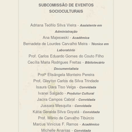
SUBCOMISSÃO DE EVENTOS
SOCIOCULTURAIS
Adriana Teófilo Silva Vieira -
Assistente em
Administração
Ana Majeswski -
Acadêmica
Bernadete de Lourdes Carvalho Meira -
Técnico em
Laboratório
Prof. Carlos Eduardo Gomes do Couto Filho
Cecília Maria Rodrigues Freitas -
Bibliotecário
Documentalista
Profª Elisângela Monteiro Pereira
Prof. Gleyton Carlos da Silva Trindade
Isaura Clara Tiso Veiga -
Convidada
Ivanei Salgado -
Produtor Cultural
Jacira Campos Cabral -
Convidada
Jussara Mesquita -
Convidada
Kátia Geralda Silva Goyatá -
Convidada
Prof. Mânio de Carvalho Tibúrcio
Marcus Vinícius F. Ramos -
Acadêmico
Michelle Ananias -
Convidada